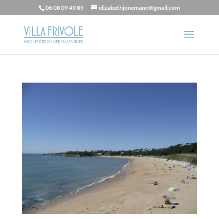
06 08 09 49 89
elizabethjonemann@gmail.com