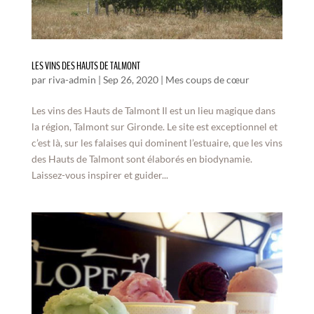
LES VINS DES HAUTS DE TALMONT
par
riva-admin
|
Sep 26, 2020
|
Mes coups de cœur
Les vins des Hauts de Talmont Il est un lieu magique dans
la région, Talmont sur Gironde. Le site est exceptionnel et
c’est là, sur les falaises qui dominent l’estuaire, que les vins
des Hauts de Talmont sont élaborés en biodynamie.
Laissez-vous inspirer et guider...