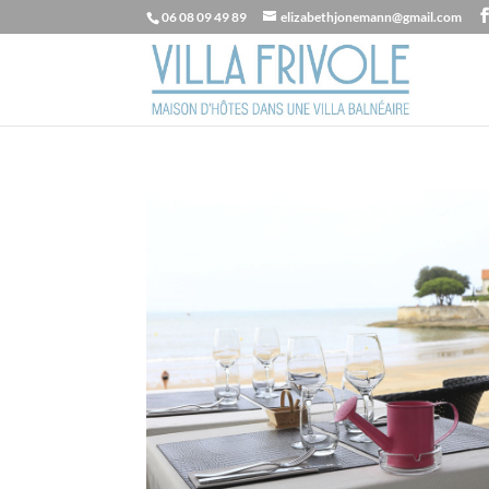
06 08 09 49 89
elizabethjonemann@gmail.com