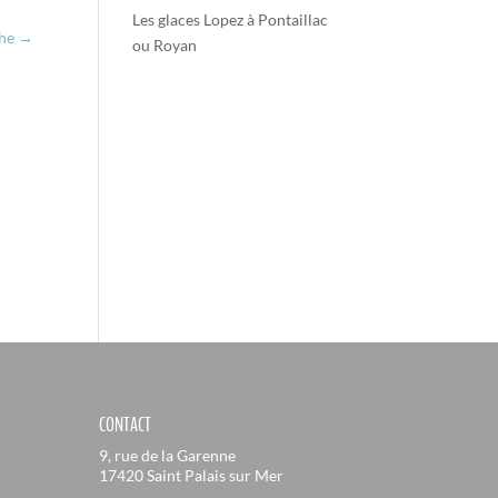
Les glaces Lopez à Pontaillac
he
→
ou Royan
CONTACT
9, rue de la Garenne
17420 Saint Palais sur Mer