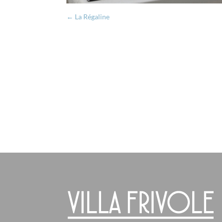
←
La Régaline